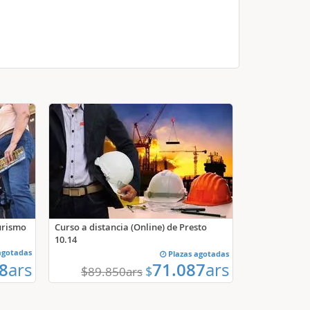
Turismo
Curso a distancia (Online) de Presto
10.14
agotadas
Plazas agotadas
8
ars
71.087
ars
$
$
89.850
ars