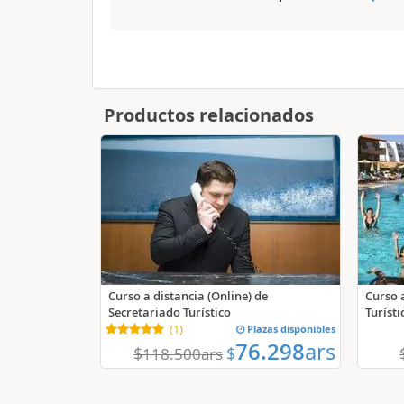
Productos relacionados
Curso a distancia (Online) de
Curso 
Secretariado Turístico
Turísti
(
1
)
Plazas disponibles
76.298
ars
$
$
118.500
ars