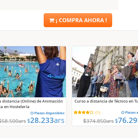
¡ COMPRA AHORA !
a distancia (Online) de Animación
Curso a distancia de Técnico en 
ca en Hostelería
(
1
)
Plazas 
Plazas disponibles
28.233
ars
76.29
$
$
$
$
58.500
ars
374.850
ars