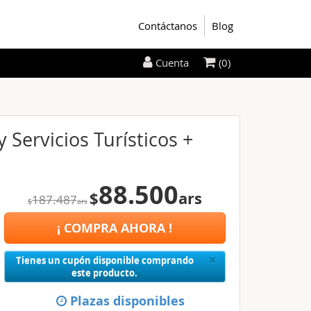
Contáctanos
Blog
(0)
Cuenta
 Servicios Turísticos +
88.500
$
ars
187.487
$
ars
¡ COMPRA AHORA !
Close
×
Tienes un cupón disponible comprando
este producto.
Plazas disponibles