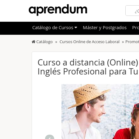
Catálogo
de
Cursos
Máster y Postgrados
Pro
Catálogo
Cursos Online de Acceso Laboral
Promoto
TODOS
Sanidad
OFERTAS DESTACADAS
Informá
Curso a distancia (Online)
CURSOS MÁS VALORADOS
Inglés Profesional para T
Idioma
NOVEDADES DE NUESTRO CATÁLOGO
Admini
Deporte
Educac
Otras T