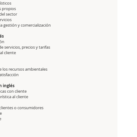
ísticos
s propios
del sector
rvicios
 gestión y comercialización
és
ión
 servicios, precios y tarifas
l cliente
de los recursos ambientales
atisfacción
n inglés
icas con cliente
ística al cliente
 clientes o consumidores
te
e