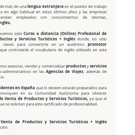
 de más de una
lengua extranjera
en el puesto de trabajo
do en algo habitual en estos últimos años y las empresas
emandan empleados con conocimientos de idiomas,
nglés.
frecemos este
Curso a distancia (Online) Profesional de
uctos y Servicios Turísticos + Inglés
donde, no sólo
s claves para convertirte en un auténtico
promotor
 que controlarás el vocabulario de inglés utilizado en este
 como asesorar, vender y comercializar
productos
y
servicios
-administrativos en las
Agencias de Viajes
, además de
ica.
identes en España
que lo deseen estarán preparados para
onvoquen en su Comunidad Autónoma para obtener
e Venta de Productos y Servicios Turísticos,
ya que el
 se solicitan para este certificado de profesionalidad.
 Venta de Productos y Servicios Turísticos + Inglés
ción.