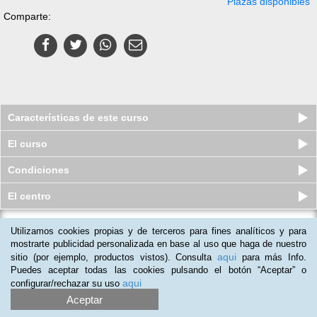
Plazas disponibles
Comparte:
Características de este curso
El curso
Condiciones
El centro
Utilizamos cookies propias y de terceros para fines analíticos y para
Curso a distancia (Online) de
Decoración de Interiores y Diseñ...
mostrarte publicidad personalizada en base al uso que haga de nuestro
aqui
sitio (por ejemplo, productos vistos). Consulta
para más Info.
Quedan 6 plazas
$
73.500
ars
$
103.500
ars
Puedes aceptar todas las cookies pulsando el botón “Aceptar” o
aqui
configurar/rechazar su uso
Aceptar
(
2
)