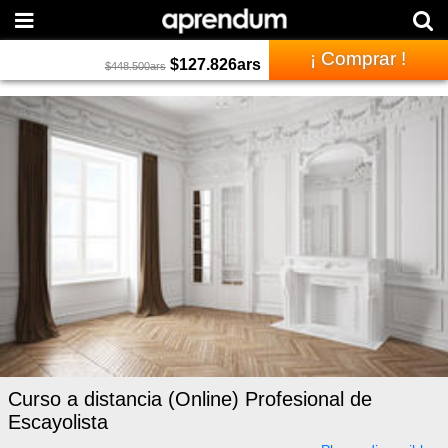
¡ Comprar !
$
127.826
ars
$
448.500
ars
Curso a distancia (Online) Profesional de
Escayolista