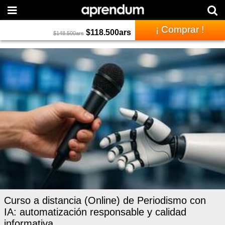
¡ Comprar !
$
118.500
ars
$
148.500
ars
Curso a distancia (Online) de Periodismo con
IA: automatización responsable y calidad
informativa