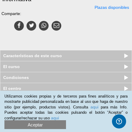
Plazas disponibles
Comparte:
Características de este curso
El curso
Condiciones
El centro
Utilizamos cookies propias y de terceros para fines analíticos y para
Quiénes somos
|
Preguntas frecuentes
|
Atención al Cliente
mostrarte publicidad personalizada en base al uso que haga de nuestro
aqui
sitio (por ejemplo, productos vistos). Consulta
para más Info.
Promociona tu negocio
|
Programa de Afiliación
Puedes aceptar todas las cookies pulsando el botón “Aceptar” o
aqui
configurar/rechazar su uso
2012-2026 Aprendum
LLámanos:
Aceptar