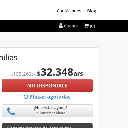
Contáctanos
Blog
(0)
Cuenta
ilias
32.348
$
ars
155.263
$
ars
NO DISPONIBLE
Plazas agotadas
¿Necesitas ayuda?
Te llamamos ahora!