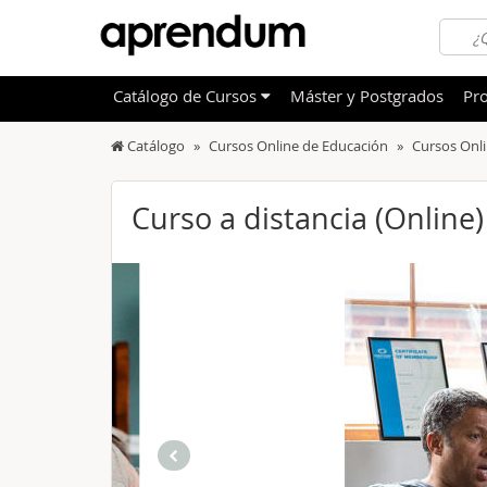
Catálogo
de
Cursos
Máster y Postgrados
Pro
Catálogo
Cursos Online de Educación
Cursos Onl
TODOS
Sanidad
OFERTAS DESTACADAS
Informá
Curso a distancia (Online
CURSOS MÁS VALORADOS
Idioma
NOVEDADES DE NUESTRO CATÁLOGO
Admini
Deporte
Educac
Otras T