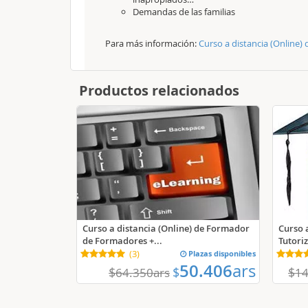
Demandas de las familias
Para más información:
Curso a distancia (Online)
Productos relacionados
Curso a distancia (Online) de Formador
Curso a
de Formadores +...
Tutoriz
(
3
)
Plazas disponibles
50.406
ars
$
$
$
64.350
ars
14