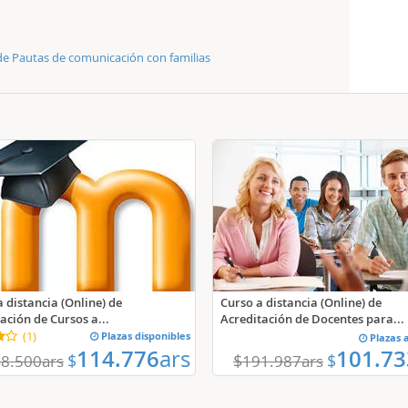
 de Pautas de comunicación con familias
 distancia (Online) de
Curso a distancia (Online) de
ación de Cursos a...
Acreditación de Docentes para...
(
1
)
Plazas disponibles
Plazas 
114.776
ars
101.73
$
$
$
8.500
ars
191.987
ars