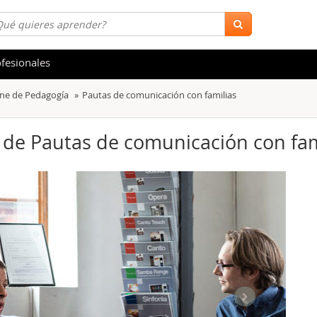
fesionales
ine de Pedagogía
Pautas de comunicación con familias
 y Salud
Hostelería y Turismo
tica
Marketing y Comunicación
) de Pautas de comunicación con fam
s
Acceso Laboral
stración de Empresas
Finanzas
s y Ocio
Belleza y Moda
ión
Comercial y Ventas
emáticas
Medio Ambiente