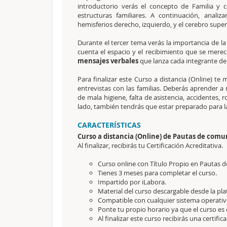
introductorio verás el concepto de Familia y 
estructuras familiares. A continuación, analiz
hemisferios derecho, izquierdo, y el cerebro superi
Durante el tercer tema verás la importancia de l
cuenta el espacio y el recibimiento que se merec
mensajes verbales
que lanza cada integrante de 
Para finalizar este Curso a distancia (Online) 
entrevistas con las familias. Deberás aprender a
de mala higiene, falta de asistencia, accidente
lado, también tendrás que estar preparado para la
CARACTERÍSTICAS
Curso a distancia (Online) de Pautas de comu
Al finalizar, recibirás tu Certificación Acreditativa.
Curso online con Título Propio en Pautas d
Tienes 3 meses para completar el curso.
Impartido por iLabora.
Material del curso descargable desde la pl
Compatible con cualquier sistema operativ
Ponte tu propio horario ya que el curso es 
Al finalizar este curso recibirás una certific