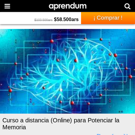
¡ Comprar !
$
58.500
ars
$
103.500
ars
Curso a distancia (Online) para Potenciar la
Memoria