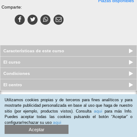
Plazas disponibles
Comparte:
Características de este curso
El curso
Condiciones
El centro
Utilizamos cookies propias y de terceros para fines analíticos y para
Curso a distancia (Online) de
Documentación Técnica para el
mostrarte publicidad personalizada en base al uso que haga de nuestro
Mo...
aqui
sitio (por ejemplo, productos vistos). Consulta
para más Info.
Plazas disponibles
Puedes aceptar todas las cookies pulsando el botón “Aceptar” o
$
37.500
ars
$
43.500
ars
aqui
configurar/rechazar su uso
Aceptar