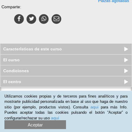
Plazas agotadas
Comparte:
Características de este curso
El curso
Condiciones
El centro
Utilizamos cookies propias y de terceros para fines analíticos y para
Curso a distancia (Online) de Excel
2019 Avanzado
mostrarte publicidad personalizada en base al uso que haga de nuestro
aqui
sitio (por ejemplo, productos vistos). Consulta
para más Info.
Plazas disponibles
$
63.450
ars
$
133.500
ars
Puedes aceptar todas las cookies pulsando el botón “Aceptar” o
aqui
configurar/rechazar su uso
Aceptar