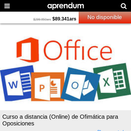
No disponible
$
89.341
ars
$
299.850
ars
Curso a distancia (Online) de Ofimática para
Oposiciones