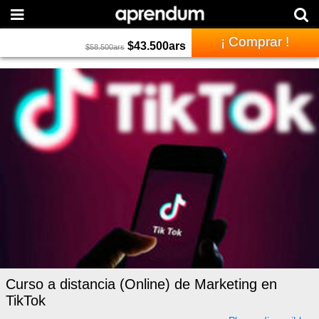
¡ Comprar !
$
43.500
ars
$
58.500
ars
Curso a distancia (Online) de Marketing en
TikTok