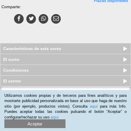
Plazas disponibles
Comparte:
Características de este curso
El curso
Condiciones
El centro
Utilizamos cookies propias y de terceros para fines analíticos y para
Curso a distancia (Online) de
Museología y Gestión Cultural
mostrarte publicidad personalizada en base al uso que haga de nuestro
aqui
sitio (por ejemplo, productos vistos). Consulta
para más Info.
Plazas disponibles
$
88.500
ars
$
88.500
ars
Puedes aceptar todas las cookies pulsando el botón “Aceptar” o
aqui
configurar/rechazar su uso
Aceptar