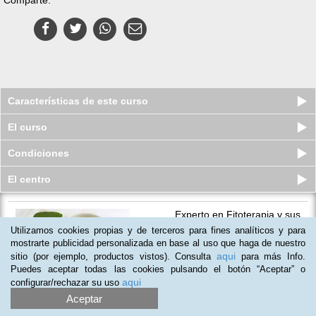
Características de este curso
El curso
Condiciones
El centro
Experto en Fitoterapia y sus
Aplicaciones
Utilizamos cookies propias y de terceros para fines analíticos y para
Quedan 9 plazas
mostrarte publicidad personalizada en base al uso que haga de nuestro
$
43.500
ars
$
89.987
ars
aqui
sitio (por ejemplo, productos vistos). Consulta
para más Info.
Puedes aceptar todas las cookies pulsando el botón “Aceptar” o
aqui
configurar/rechazar su uso
(
70
)
Aceptar