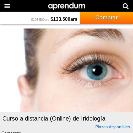
¡ Comprar !
$
133.500
ars
$
193.500
ars
Curso a distancia (Online) de Iridología
Plazas disponibles
Comparte: