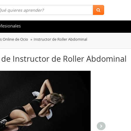
fesionales
s Online de Ocio
Instructor de Roller Abdominal
 y Salud
Hostelería y Turismo
tica
Marketing y Comunicación
) de Instructor de Roller Abdominal
s
Acceso Laboral
stración de Empresas
Finanzas
s y Ocio
Belleza y Moda
ión
Comercial y Ventas
emáticas
Medio Ambiente