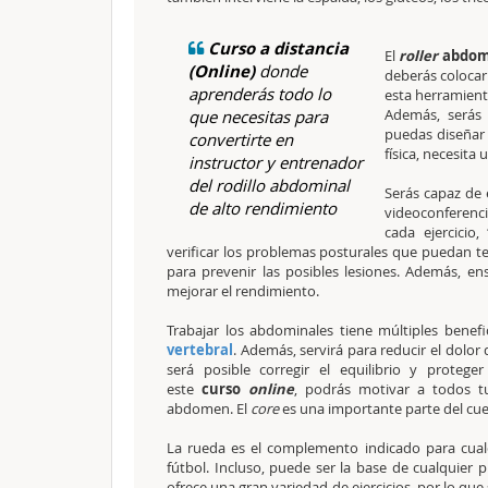
Curso a distancia
El
roller
abdom
(Online)
donde
deberás colocar
aprenderás todo lo
esta herramient
Además, serás 
que necesitas para
puedas diseñar
convertirte en
física, necesita 
instructor y entrenador
del rodillo abdominal
Serás capaz de 
de alto rendimiento
videoconferenc
cada ejercicio,
verificar los problemas posturales que puedan te
para prevenir las posibles lesiones. Además, 
mejorar el rendimiento.
Trabajar los abdominales tiene múltiples benefic
vertebral
. Además, servirá para reducir el dolor 
será posible corregir el equilibrio y proteg
este
curso
online
, podrás motivar a todos tu
abdomen. El
core
es una importante parte del cu
La rueda es el complemento indicado para cual
fútbol. Incluso, puede ser la base de cualquie
ofrece una gran variedad de ejercicios, por lo que