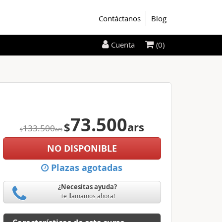
Contáctanos
Blog
(0)
Cuenta
73.500
$
ars
133.500
$
ars
NO DISPONIBLE
Plazas agotadas
¿Necesitas ayuda?
Te llamamos ahora!