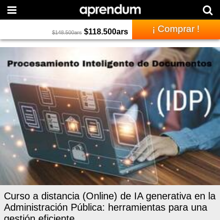
¡ Comprar !
$
118.500
ars
$
148.500
ars
Curso a distancia (Online) de IA generativa en la
Administración Pública: herramientas para una
gestión eficiente