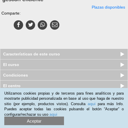
Plazas disponibles
Comparte:
Características de este curso
El curso
Condiciones
El centro
Utilizamos cookies propias y de terceros para fines analíticos y para
Quiénes somos
|
Preguntas frecuentes
|
Atención al Cliente
mostrarte publicidad personalizada en base al uso que haga de nuestro
aqui
sitio (por ejemplo, productos vistos). Consulta
para más Info.
Promociona tu negocio
|
Programa de Afiliación
Puedes aceptar todas las cookies pulsando el botón “Aceptar” o
aqui
configurar/rechazar su uso
2012-2026 Aprendum
LLámanos:
Aceptar