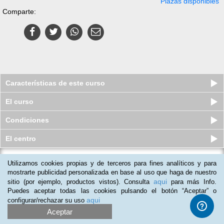
Plazas disponibles
Comparte:
Características de este curso
El curso
Condiciones
El centro
Utilizamos cookies propias y de terceros para fines analíticos y para
Curso a distancia (Online) de
Distribución Capilar o de Última...
mostrarte publicidad personalizada en base al uso que haga de nuestro
aqui
sitio (por ejemplo, productos vistos). Consulta
para más Info.
Plazas disponibles
$
133.500
ars
$
88.500
ars
Puedes aceptar todas las cookies pulsando el botón “Aceptar” o
aqui
configurar/rechazar su uso
Aceptar