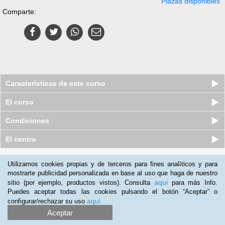
Plazas disponibles
Comparte:
Características de este curso
El curso
Condiciones
El centro
Quiénes somos
|
Preguntas frecuentes
|
Atención al Cliente
Utilizamos cookies propias y de terceros para fines analíticos y para
mostrarte publicidad personalizada en base al uso que haga de nuestro
Promociona tu negocio
|
Programa de Afiliación
aqui
sitio (por ejemplo, productos vistos). Consulta
para más Info.
2012-2026 Aprendum
Puedes aceptar todas las cookies pulsando el botón “Aceptar” o
LLámanos:
aqui
configurar/rechazar su uso
Aceptar
+54 11 598 39 581