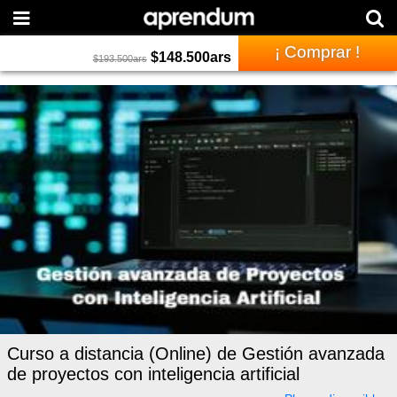
¡ Comprar !
$
148.500
ars
$
193.500
ars
Curso a distancia (Online) de Gestión avanzada
de proyectos con inteligencia artificial