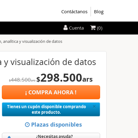
Contáctanos
Blog
(0)
Cuenta
, analítica y visualización de datos
a y visualización de datos
298.500
$
ars
448.500
$
ars
¡ COMPRA AHORA !
Close
×
Tienes un cupón disponible comprando
este producto.
Plazas disponibles
¿Necesitas ayuda?