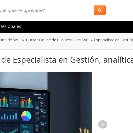
fesionales
line de SAP
Cursos Online de Business One SAP
Especialista en Gestión
 y Salud
Hostelería y Turismo
tica
Marketing y Comunicación
 de Especialista en Gestión, analític
s
Acceso Laboral
stración de Empresas
Finanzas
s y Ocio
Belleza y Moda
ión
Comercial y Ventas
emáticas
Medio Ambiente