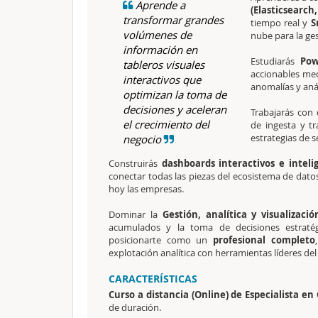
Aprende a
(Elasticsearch
transformar grandes
tiempo real y
S
volúmenes de
nube para la ges
información en
Estudiarás
Pow
tableros visuales
accionables med
interactivos que
anomalías y anál
optimizan la toma de
decisiones y aceleran
Trabajarás con 
el crecimiento del
de ingesta y tr
estrategias de s
negocio
Construirás
dashboards interactivos e inteli
conectar todas las piezas del ecosistema de dat
hoy las empresas.
Dominar la
Gestión, analítica y visualizaci
acumulados y la toma de decisiones estrat
posicionarte como un
profesional completo
explotación analítica con herramientas líderes de
CARACTERÍSTICAS
Curso a distancia (Online) de Especialista en 
de duración.