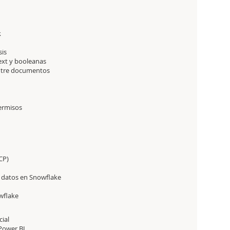
k
sis
text y booleanas
entre documentos
permisos
CP)
e datos en Snowflake
wflake
cial
Power BI