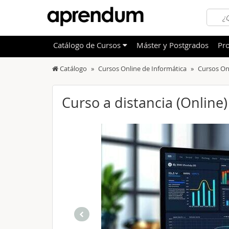
Catálogo
de
Cursos
Máster y Postgrados
Pro
Catálogo
Cursos Online de Informática
Cursos On
TODOS
Sanidad
OFERTAS DESTACADAS
Informá
Curso a distancia (Online)
CURSOS MÁS VALORADOS
Idioma
NOVEDADES DE NUESTRO CATÁLOGO
Admini
Deporte
Educac
Otras T