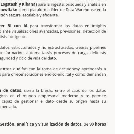
, Logstash y Kibana)
para la ingesta, búsqueda y análisis en
nowflake
como plataforma líder de Data Warehouse en la
tión segura, escalable y eficiente.
er BI con IA
para transformar los datos en insights
iante visualizaciones avanzadas, previsiones, detección de
isis inteligente.
datos estructurados y no estructurados, crearás pipelines
ansformación, automatizarás procesos de carga, definirás
eguridad y ciclo de vida del dato.
gentes
que facilitan la toma de decisionesy aprenderás a
os para ofrecer soluciones end-to-end, tal y como demandan
ón de datos
, cierra la brecha entre el caos de los datos
égicas en el mundo empresarial moderno y te permite
, capaz de gestionar el dato desde su origen hasta su
l mercado.
Gestión, analítica y visualización de datos,
de
90 horas