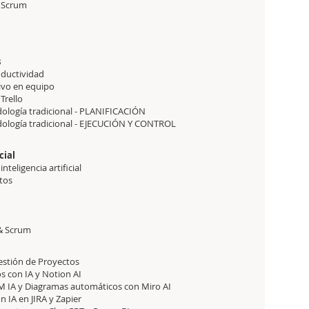
a Scrum
s
oductividad
tivo en equipo
Trello
dología tradicional - PLANIFICACIÓN
dología tradicional - EJECUCIÓN Y CONTROL
cial
teligencia artificial
ctos
 & Scrum
estión de Proyectos
s con IA y Notion AI
IA y Diagramas automáticos con Miro AI
n IA en JIRA y Zapier