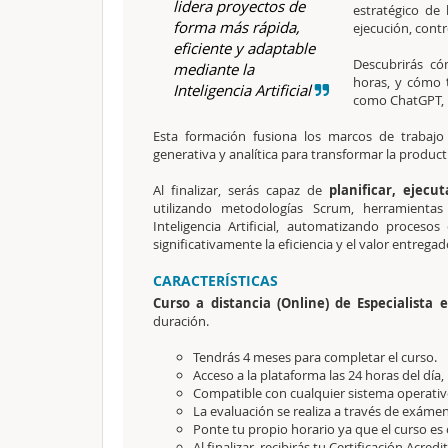
lidera proyectos de
estratégico de
forma más rápida,
ejecución, contr
eficiente y adaptable
Descubrirás 
mediante la
horas, y cómo
Inteligencia Artificial
como ChatGPT, N
Esta formación fusiona los marcos de trabaj
generativa y analítica para transformar la produc
Al finalizar, serás capaz de
planificar, ejecut
utilizando metodologías Scrum, herramientas
Inteligencia Artificial, automatizando proces
significativamente la eficiencia y el valor entrega
CARACTERÍSTICAS
Curso a distancia (Online) de Especialista 
duración.
Tendrás 4 meses para completar el curso.
Acceso a la plataforma las 24 horas del día,
Compatible con cualquier sistema operativo
La evaluación se realiza a través de exámen
Ponte tu propio horario ya que el curso es 
Al finalizar, recibirás tu Certificación Acredi