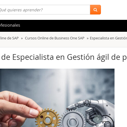
fesionales
line de SAP
Cursos Online de Business One SAP
Especialista en Gestió
 y Salud
Hostelería y Turismo
tica
Marketing y Comunicación
 de Especialista en Gestión ágil de 
s
Acceso Laboral
stración de Empresas
Finanzas
s y Ocio
Belleza y Moda
ión
Comercial y Ventas
emáticas
Medio Ambiente