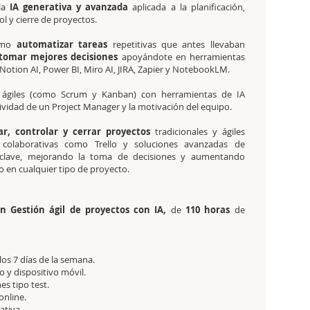
 la
IA generativa y avanzada
aplicada a la planificación,
ol y cierre de proyectos.
cómo
automatizar tareas
repetitivas que antes llevaban
tomar mejores decisiones
apoyándote en herramientas
otion AI, Power BI, Miro AI, JIRA, Zapier y NotebookLM.
o ágiles (como Scrum y Kanban) con herramientas de IA
tividad de un Project Manager y la motivación del equipo.
ar, controlar y cerrar proyectos
tradicionales y ágiles
 colaborativas como Trello y soluciones avanzadas de
os clave, mejorando la toma de decisiones y aumentando
do en cualquier tipo de proyecto.
en Gestión ágil de proyectos con IA,
de
110 horas
de
 los 7 días de la semana.
 y dispositivo móvil.
es tipo test.
online.
tativa.