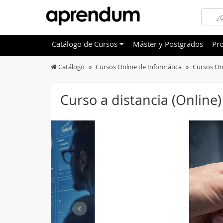
Catálogo
de
Cursos
Máster y Postgrados
Pro
Catálogo
Cursos Online de Informática
Cursos On
TODOS
Sanidad
OFERTAS DESTACADAS
Informá
Curso a distancia (Online)
CURSOS MÁS VALORADOS
Idioma
NOVEDADES DE NUESTRO CATÁLOGO
Admini
Deporte
Educac
Otras T