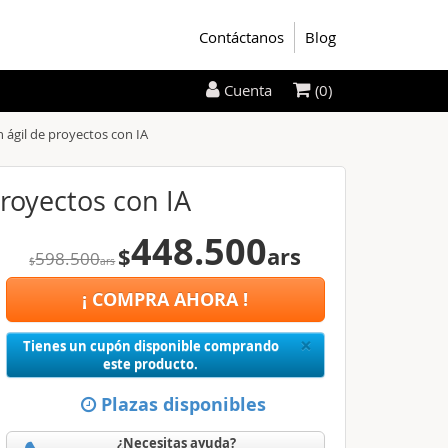
Contáctanos
Blog
(0)
Cuenta
n ágil de proyectos con IA
proyectos con IA
448.500
$
ars
598.500
$
ars
¡ COMPRA AHORA !
Close
×
Tienes un cupón disponible comprando
este producto.
Plazas disponibles
¿Necesitas ayuda?