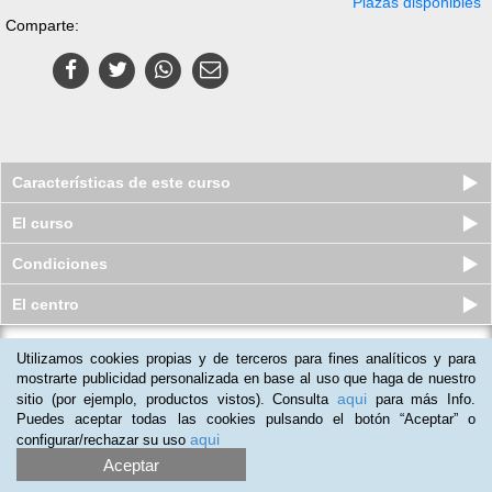
Plazas disponibles
Comparte:
Características de este curso
El curso
Condiciones
El centro
Utilizamos cookies propias y de terceros para fines analíticos y para
Curso a distancia (Online) de
Servicios y Productos en Florist...
mostrarte publicidad personalizada en base al uso que haga de nuestro
aqui
sitio (por ejemplo, productos vistos). Consulta
para más Info.
Plazas disponibles
$
50.406
ars
$
88.500
ars
Puedes aceptar todas las cookies pulsando el botón “Aceptar” o
aqui
configurar/rechazar su uso
Aceptar