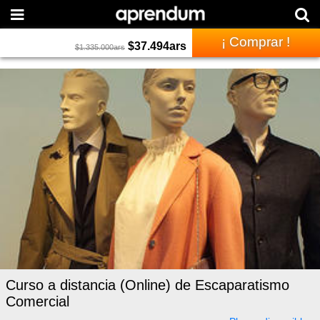
¡ Comprar !
$
37.494
ars
$
1.335.000
ars
Curso a distancia (Online) de Escaparatismo
Comercial