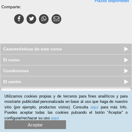
Plazas disponibles
Comparte:
Características de este curso
El curso
Condiciones
El centro
Utilizamos cookies propias y de terceros para fines analíticos y para
Curso a distancia (Online) de
Diagnóstico de Averías y Manteni...
mostrarte publicidad personalizada en base al uso que haga de nuestro
aqui
sitio (por ejemplo, productos vistos). Consulta
para más Info.
Plazas disponibles
$
118.500
ars
$
148.500
ars
Puedes aceptar todas las cookies pulsando el botón “Aceptar” o
aqui
configurar/rechazar su uso
Aceptar