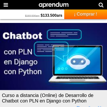
¡ Comprar !
$
133.500
ars
$
193.500
ars
Curso a distancia (Online) de Desarrollo de
Chatbot con PLN en Django con Python