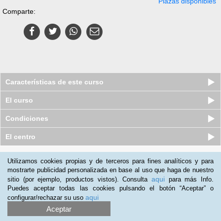
Plazas disponibles
Comparte:
Características de este curso
El curso
Condiciones
El centro
Quiénes somos
|
Preguntas frecuentes
|
Atención al Cliente
Utilizamos cookies propias y de terceros para fines analíticos y para
mostrarte publicidad personalizada en base al uso que haga de nuestro
Promociona tu negocio
|
Programa de Afiliación
aqui
sitio (por ejemplo, productos vistos). Consulta
para más Info.
2012-2026 Aprendum
Puedes aceptar todas las cookies pulsando el botón “Aceptar” o
LLámanos:
aqui
configurar/rechazar su uso
Aceptar
+54 11 598 39 581