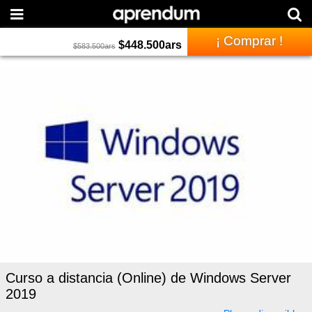
¡ Comprar !
$
448.500
ars
$
583.500
ars
Curso a distancia (Online) de Windows Server
2019