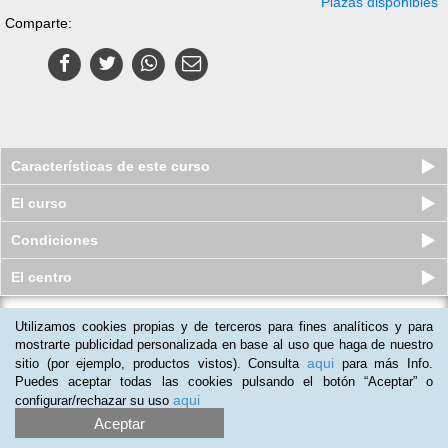
Plazas disponibles
Comparte:
Características de este curso
El curso
Condiciones
El centro
Utilizamos cookies propias y de terceros para fines analíticos y para
Curso a distancia (Online) de
Internet Seguro
mostrarte publicidad personalizada en base al uso que haga de nuestro
aqui
sitio (por ejemplo, productos vistos). Consulta
para más Info.
Plazas agotadas
$
63.254
ars
$
127.487
ars
Puedes aceptar todas las cookies pulsando el botón “Aceptar” o
aqui
configurar/rechazar su uso
Aceptar