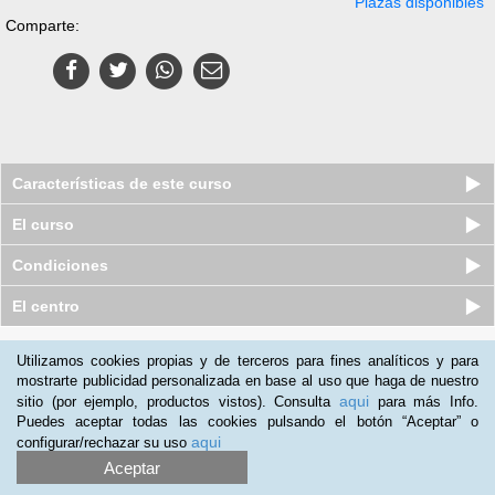
Plazas disponibles
Comparte:
Características de este curso
El curso
Condiciones
El centro
Quiénes somos
|
Preguntas frecuentes
|
Atención al Cliente
Utilizamos cookies propias y de terceros para fines analíticos y para
mostrarte publicidad personalizada en base al uso que haga de nuestro
Promociona tu negocio
|
Programa de Afiliación
aqui
sitio (por ejemplo, productos vistos). Consulta
para más Info.
2012-2026 Aprendum
Puedes aceptar todas las cookies pulsando el botón “Aceptar” o
LLámanos:
aqui
configurar/rechazar su uso
Aceptar
+54 11 598 39 581