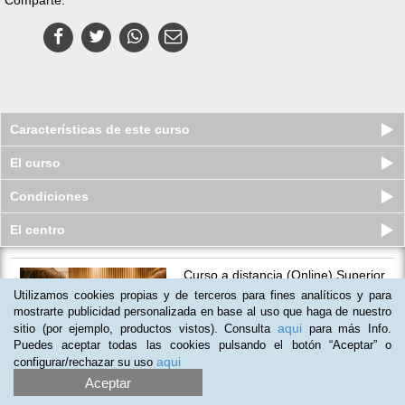
Características de este curso
El curso
Condiciones
El centro
Curso a distancia (Online) Superior
de Administración y Finanzas
Utilizamos cookies propias y de terceros para fines analíticos y para
Plazas disponibles
mostrarte publicidad personalizada en base al uso que haga de nuestro
$
88.500
ars
$
118.500
ars
aqui
sitio (por ejemplo, productos vistos). Consulta
para más Info.
Puedes aceptar todas las cookies pulsando el botón “Aceptar” o
aqui
configurar/rechazar su uso
(
6
)
Aceptar