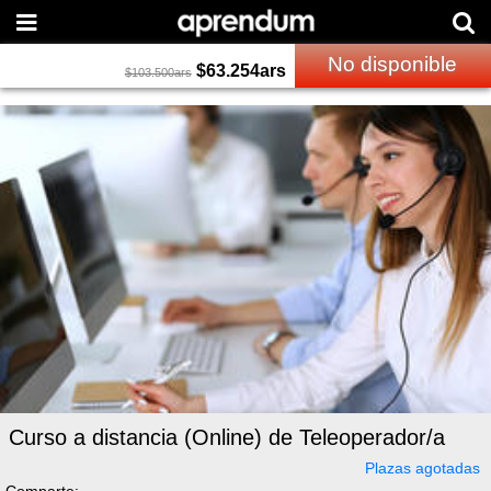
No disponible
$
63.254
ars
$
103.500
ars
Curso a distancia (Online) de Teleoperador/a
Plazas agotadas
Comparte: