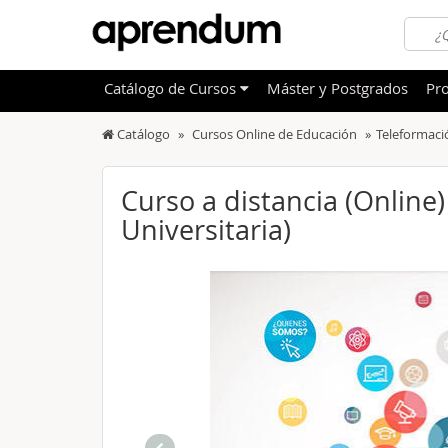
Catálogo
de
Cursos
Máster y Postgrados
Pro
Catálogo
Cursos Online de Educación
Teleformaci
TODOS
Sanidad
OFERTAS DESTACADAS
Informá
Curso a distancia (Online
CURSOS MÁS VALORADOS
Universitaria)
Idioma
NOVEDADES DE NUESTRO CATÁLOGO
Admini
Deporte
Educac
Otras T