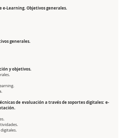
e-Learning. Objetivos generales.
tivos generales.
ión y objetivos.
rales.
earning.
a.
écnicas de evaluación a través de soportes digitales: e-
ntación.
es.
ividades.
digitales.