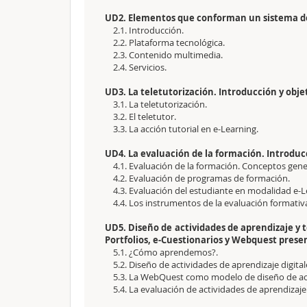
UD2. Elementos que conforman un sistema de 
2.1. Introducción.
2.2. Plataforma tecnológica.
2.3. Contenido multimedia.
2.4. Servicios.
UD3. La teletutorización. Introducción y obje
3.1. La teletutorización.
3.2. El teletutor.
3.3. La acción tutorial en e-Learning.
UD4. La evaluación de la formación. Introducc
4.1. Evaluación de la formación. Conceptos gene
4.2. Evaluación de programas de formación.
4.3. Evaluación del estudiante en modalidad e-L
4.4. Los instrumentos de la evaluación formativ
UD5. Diseño de actividades de aprendizaje y t
Portfolios, e-Cuestionarios y Webquest prese
5.1. ¿Cómo aprendemos?.
5.2. Diseño de actividades de aprendizaje digital
5.3. La WebQuest como modelo de diseño de act
5.4. La evaluación de actividades de aprendizaje 