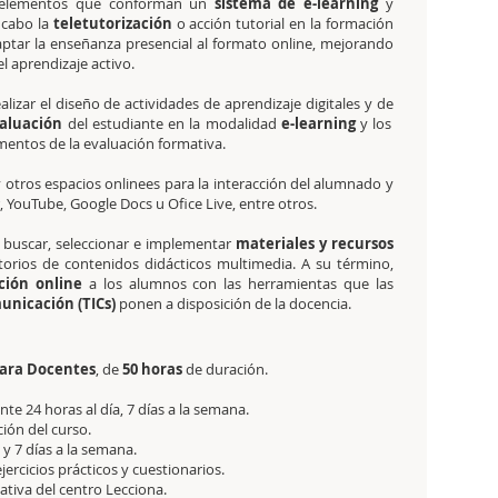
 elementos que conforman un
sistema de e-learning
y
 cabo la
teletutorización
o acción tutorial en la formación
aptar la enseñanza presencial al formato online, mejorando
el aprendizaje activo.
lizar el
diseño de actividades de aprendizaje digitales y de
valuación
del estudiante en la modalidad
e-learning
y los
umentos de la evaluación formativa.
 otros espacios onlinees para la interacción del alumnado y
 YouTube, Google Docs u Ofice Live, entre otros.
 buscar, seleccionar e implementar
materiales y recursos
torios de contenidos didácticos multimedia. A su término,
ción online
a los alumnos con las herramientas que las
unicación (TICs)
ponen a disposición de la docencia.
para Docentes
, de
50 horas
de duración.
e 24 horas al día, 7 días a la semana.
ción del curso.
y 7 días a la semana.
jercicios prácticos y cuestionarios.
itativa del centro Lecciona.