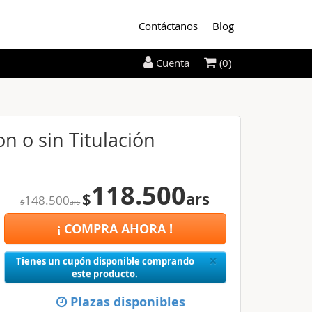
Contáctanos
Blog
(0)
Cuenta
n o sin Titulación
118.500
$
ars
148.500
$
ars
¡ COMPRA AHORA !
Close
×
Tienes un cupón disponible comprando
este producto.
Plazas disponibles