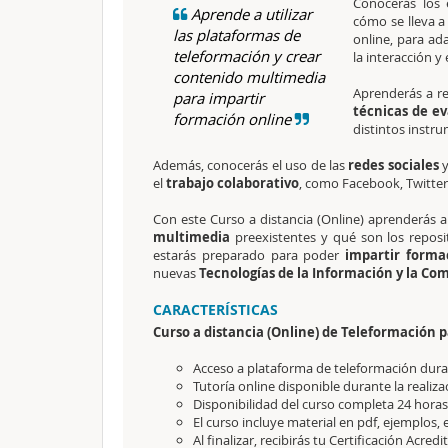
Conocerás los
Aprende a utilizar
cómo se lleva a
las plataformas de
online, para ad
teleformación y crear
la interacción y 
contenido multimedia
Aprenderás a rea
para impartir
técnicas de e
formación online
distintos instr
Además, conocerás el uso de las
redes sociales
y
el
trabajo colaborativo
, como Facebook, Twitter,
Con este
Curso a distancia (Online)
aprenderás a
multimedia
preexistentes y qué son los reposi
estarás preparado para poder
impartir forma
nuevas
Tecnologías de la Información y la Com
CARACTERÍSTICAS
Curso a distancia (Online) de Teleformación 
Acceso a plataforma de teleformación durant
Tutoría online disponible durante la realiza
Disponibilidad del curso completa 24 horas 
El curso incluye material en pdf, ejemplos, e
Al finalizar, recibirás tu Certificación Acred