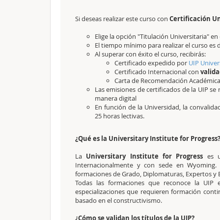
Si deseas realizar este curso con
Certificación Un
Elige la opción "Titulación Universitaria" 
El tiempo mínimo para realizar el curso es 
Al superar con éxito el curso, recibirás:
Certificado expedido por
UIP Univer
Certificado Internacional con
valida
Carta de Recomendación Académic
Las emisiones de certificados de la UIP se 
manera digital
En función de la Universidad, la convalid
25 horas lectivas.
¿Qué es la Universitary Institute for Progress
La
Universitary Institute for Progress
es u
Internacionalmente y con sede en Wyoming. L
formaciones de Grado, Diplomaturas, Expertos y Es
Todas las formaciones que reconoce la UIP e
especializaciones que requieren formación cont
basado en el constructivismo.
¿Cómo se validan los títulos de la UIP?