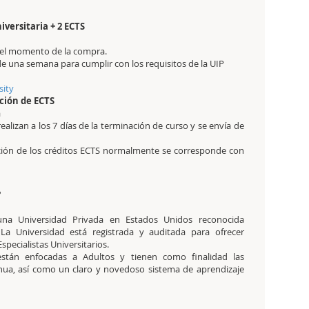
iversitaria + 2 ECTS
en el momento de la compra.
de una semana para cumplir con los requisitos de la UIP
sity
ción de ECTS
a
realizan a los 7 días de la terminación de curso y se envía de
ación de los créditos ECTS normalmente se corresponde con
?
na Universidad Privada en Estados Unidos reconocida
a Universidad está registrada y auditada para ofrecer
pecialistas Universitarios.
stán enfocadas a Adultos y tienen como finalidad las
inua, así como un claro y novedoso sistema de aprendizaje