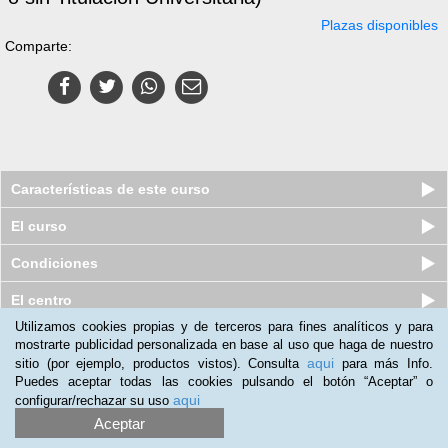
Plazas disponibles
Comparte:
Características de este curso
El curso
Condiciones
El centro
Utilizamos cookies propias y de terceros para fines analíticos y para
mostrarte publicidad personalizada en base al uso que haga de nuestro
Curso a distancia (Online) de
aqui
sitio (por ejemplo, productos vistos). Consulta
para más Info.
Primeros Auxilios Psicológicos
Puedes aceptar todas las cookies pulsando el botón “Aceptar” o
Plazas disponibles
$
43.500
ars
aqui
configurar/rechazar su uso
$
103.500
ars
Aceptar