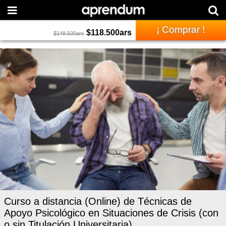
¡ Comprar !
$
118.500
ars
$
148.500
ars
Curso a distancia (Online) de Técnicas de
Apoyo Psicológico en Situaciones de Crisis (con
o sin Titulación Universitaria)