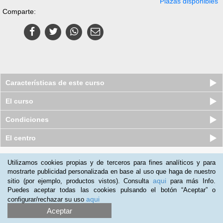
Plazas disponibles
Comparte:
Características de este curso
El curso
Condiciones
El centro
Quiénes somos
|
Preguntas frecuentes
|
Atención al Cliente
Utilizamos cookies propias y de terceros para fines analíticos y para
mostrarte publicidad personalizada en base al uso que haga de nuestro
Promociona tu negocio
|
Programa de Afiliación
aqui
sitio (por ejemplo, productos vistos). Consulta
para más Info.
2012-2026 Aprendum
Puedes aceptar todas las cookies pulsando el botón “Aceptar” o
LLámanos:
aqui
configurar/rechazar su uso
Aceptar
+54 11 598 39 581