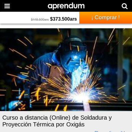
¡ Comprar !
$
373.500
ars
$
448.500
ars
Curso a distancia (Online) de Soldadura y
Proyección Térmica por Oxigás