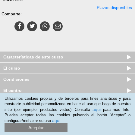
Plazas disponibles
Comparte:
Características de este curso
El curso
Condiciones
El centro
Utilizamos cookies propias y de terceros para fines analíticos y para
mostrarte publicidad personalizada en base al uso que haga de nuestro
Pack 5 Cursos a distancia (Online)
aqui
sitio (por ejemplo, productos vistos). Consulta
para más Info.
de Diseño, Marketing y Publ...
Puedes aceptar todas las cookies pulsando el botón “Aceptar” o
Plazas disponibles
$
76.298
ars
aqui
configurar/rechazar su uso
$
149.987
ars
Aceptar