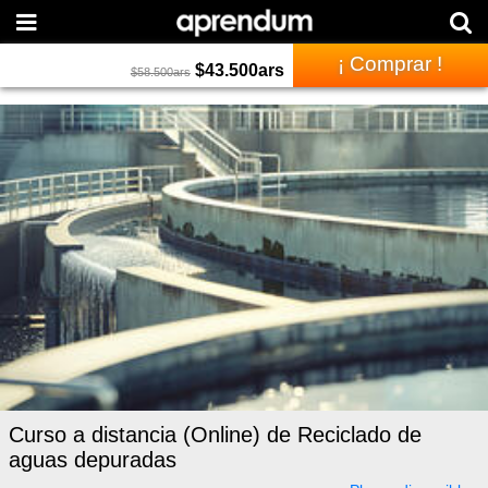
¡ Comprar !
$
43.500
ars
$
58.500
ars
Curso a distancia (Online) de Reciclado de
aguas depuradas