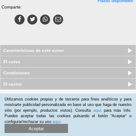
Plazas disponibles
Comparte:
Características de este curso
El curso
Condiciones
El centro
Quiénes somos
|
Preguntas frecuentes
|
Atención al Cliente
Utilizamos cookies propias y de terceros para fines analíticos y para
mostrarte publicidad personalizada en base al uso que haga de nuestro
Promociona tu negocio
|
Programa de Afiliación
aqui
sitio (por ejemplo, productos vistos). Consulta
para más Info.
2012-2026 Aprendum
Puedes aceptar todas las cookies pulsando el botón “Aceptar” o
LLámanos:
aqui
configurar/rechazar su uso
Aceptar
+54 11 598 39 581