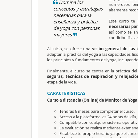
Domina los
numerosos ben
conceptos y estrategias
altamente reco
necesarias para la
Este curso te 
enseñanza y práctica
necesarias par
de yoga con personas
así como te am
mayores
condición físic
Al inicio, se ofrece una
visión general de la
adaptar la práctica del yoga a las capacidades fís
los principios y fundamentos del yoga, incluyendo s
Finalmente, el curso se centra en la práctica d
seguras, técnicas de respiración y relajació
etapa de la vida.
CARACTERÍSTICAS
Curso a distancia (Online) de Monitor de Yog
Tendrás 6 meses para completar el curso.
Acceso a la plataforma las 24 horas del día,
Compatible con cualquier sistema operativo
La evaluación se realiza mediante exámene
Establece tu propio horario ya que el curso