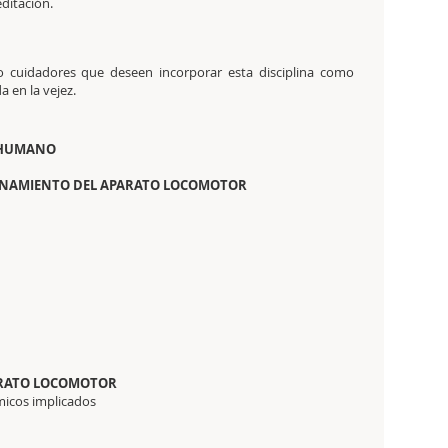
editación.
 o cuidadores que deseen incorporar esta disciplina como
a en la vejez.
O HUMANO
IONAMIENTO DEL APARATO LOCOMOTOR
PARATO LOCOMOTOR
icos implicados