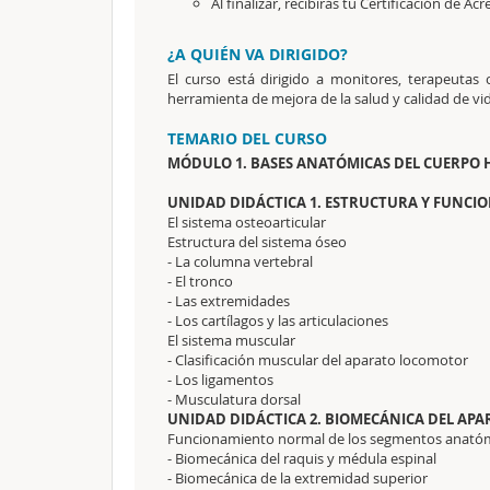
Al finalizar, recibirás tu Certificación de Acr
¿A QUIÉN VA DIRIGIDO?
El curso está dirigido a monitores, terapeutas
herramienta de mejora de la salud y calidad de vid
TEMARIO DEL CURSO
MÓDULO 1. BASES ANATÓMICAS DEL CUERP
UNIDAD DIDÁCTICA 1. ESTRUCTURA Y FUNC
El sistema osteoarticular
Estructura del sistema óseo
- La columna vertebral
- El tronco
- Las extremidades
- Los cartílagos y las articulaciones
El sistema muscular
- Clasificación muscular del aparato locomotor
- Los ligamentos
- Musculatura dorsal
UNIDAD DIDÁCTICA 2. BIOMECÁNICA DEL A
Funcionamiento normal de los segmentos anatóm
- Biomecánica del raquis y médula espinal
- Biomecánica de la extremidad superior