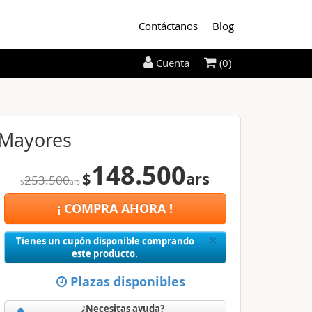
Contáctanos
Blog
(0)
Cuenta
 Mayores
148.500
$
ars
253.500
$
ars
¡ COMPRA AHORA !
Close
×
Tienes un cupón disponible comprando
este producto.
Plazas disponibles
¿Necesitas ayuda?