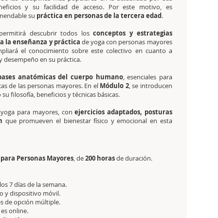
eficios y su facilidad de acceso. Por este motivo, es
mendable su
práctica en personas de la tercera edad
.
permitirá descubrir todos los
conceptos y estrategias
a la enseñanza y práctica
de yoga con personas mayores
pliará el conocimiento sobre este colectivo en cuanto a
a y desempeño en su práctica.
s bases anatómicas del cuerpo humano
, esenciales para
icas de las personas mayores. En el
Módulo 2
, se introducen
u filosofía, beneficios y técnicas básicas.
el yoga para mayores, con
ejercicios adaptados, posturas
n
que promueven el bienestar físico y emocional en esta
a para Personas Mayores
, de
200 horas
de duración.
 los 7 días de la semana.
 y dispositivo móvil.
s de opción múltiple.
 es online.