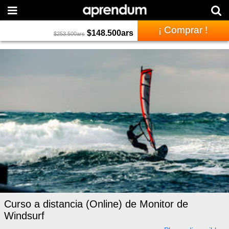
¡ Comprar !
$
148.500
ars
$
253.500
ars
Curso a distancia (Online) de Monitor de
Windsurf