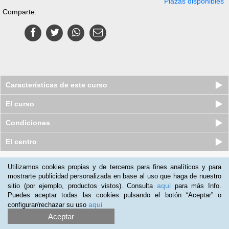
Plazas disponibles
Comparte:
Características de este curso
El curso
Condiciones
El centro
Quiénes somos
|
Preguntas frecuentes
|
Atención al Cliente
Utilizamos cookies propias y de terceros para fines analíticos y para
mostrarte publicidad personalizada en base al uso que haga de nuestro
Promociona tu negocio
|
Programa de Afiliación
aqui
sitio (por ejemplo, productos vistos). Consulta
para más Info.
2012-2026 Aprendum
Puedes aceptar todas las cookies pulsando el botón “Aceptar” o
LLámanos:
aqui
configurar/rechazar su uso
Aceptar
+54 11 598 39 581