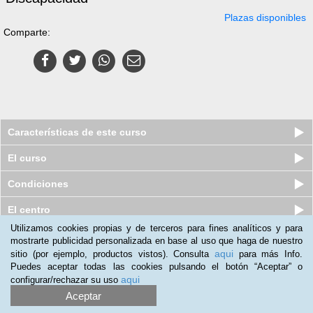
Plazas disponibles
Comparte:
Características de este curso
El curso
Condiciones
El centro
Utilizamos cookies propias y de terceros para fines analíticos y para
Quiénes somos
|
Preguntas frecuentes
|
Atención al Cliente
mostrarte publicidad personalizada en base al uso que haga de nuestro
aqui
sitio (por ejemplo, productos vistos). Consulta
para más Info.
Promociona tu negocio
|
Programa de Afiliación
Puedes aceptar todas las cookies pulsando el botón “Aceptar” o
aqui
configurar/rechazar su uso
2012-2026 Aprendum
LLámanos:
Aceptar