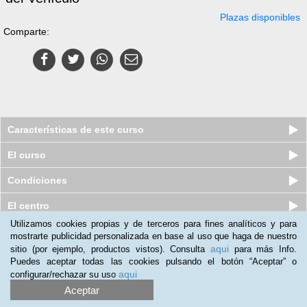
Plazas disponibles
Comparte:
Características de este curso
El curso
Condiciones
El centro
Utilizamos cookies propias y de terceros para fines analíticos y para
mostrarte publicidad personalizada en base al uso que haga de nuestro
Curso a distancia (Online) de
aqui
sitio (por ejemplo, productos vistos). Consulta
para más Info.
Mantenimiento General de Edifici...
Puedes aceptar todas las cookies pulsando el botón “Aceptar” o
Plazas disponibles
$
118.500
ars
aqui
configurar/rechazar su uso
$
223.500
ars
Aceptar