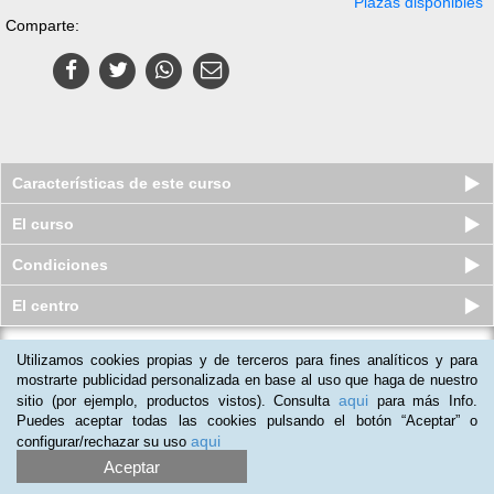
Plazas disponibles
Comparte:
Características de este curso
El curso
Condiciones
El centro
Utilizamos cookies propias y de terceros para fines analíticos y para
Curso a distancia (Online) de
Museología y Gestión Cultural
mostrarte publicidad personalizada en base al uso que haga de nuestro
aqui
sitio (por ejemplo, productos vistos). Consulta
para más Info.
Plazas disponibles
$
88.500
ars
$
88.500
ars
Puedes aceptar todas las cookies pulsando el botón “Aceptar” o
aqui
configurar/rechazar su uso
Aceptar