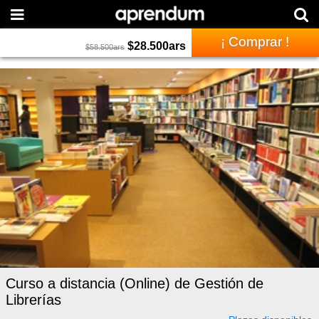
¡ Comprar !
$
28.500
ars
$
58.500
ars
Curso a distancia (Online) de Gestión de
Librerías