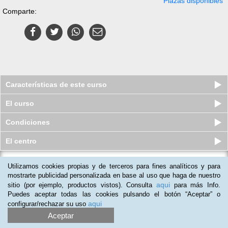
Plazas disponibles
Comparte:
Características de este curso
El curso
Condiciones
El centro
Curso a distancia (Online) de
Utilizamos cookies propias y de terceros para fines analíticos y para
Museología y Gestión Cultural
mostrarte publicidad personalizada en base al uso que haga de nuestro
aqui
Plazas disponibles
sitio (por ejemplo, productos vistos). Consulta
para más Info.
$
88.500
ars
$
88.500
ars
Puedes aceptar todas las cookies pulsando el botón “Aceptar” o
aqui
configurar/rechazar su uso
Aceptar