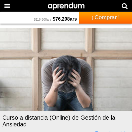
¡ Comprar !
$
76.298
ars
$
118.500
ars
Curso a distancia (Online) de Gestión de la
Ansiedad