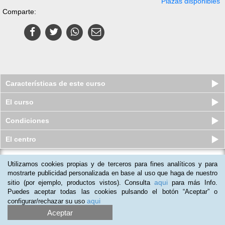
Plazas disponibles
Comparte:
Características de este curso
El curso
Condiciones
El centro
Utilizamos cookies propias y de terceros para fines analíticos y para
Curso a distancia de Coach en
Gestión del Estrés y Relajación
mostrarte publicidad personalizada en base al uso que haga de nuestro
aqui
sitio (por ejemplo, productos vistos). Consulta
para más Info.
Plazas agotadas
$
76.298
ars
$
374.850
ars
Puedes aceptar todas las cookies pulsando el botón “Aceptar” o
aqui
configurar/rechazar su uso
Aceptar
(
3
)