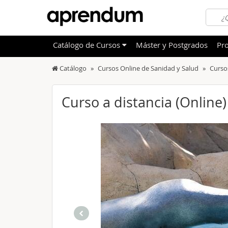
Catálogo
de
Cursos
Máster y Postgrados
Pro
Catálogo
Cursos Online de Sanidad y Salud
Curso
TODOS
Sanidad
OFERTAS DESTACADAS
Informá
Curso a distancia (Online
CURSOS MÁS VALORADOS
Idioma
NOVEDADES DE NUESTRO CATÁLOGO
Admini
Deporte
Educac
Otras T