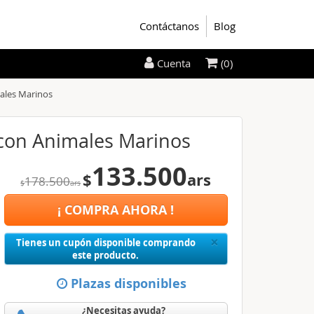
Contáctanos
Blog
(0)
Cuenta
males Marinos
a con Animales Marinos
133.500
$
ars
178.500
$
ars
¡ COMPRA AHORA !
Close
×
Tienes un cupón disponible comprando
este producto.
Plazas disponibles
¿Necesitas ayuda?