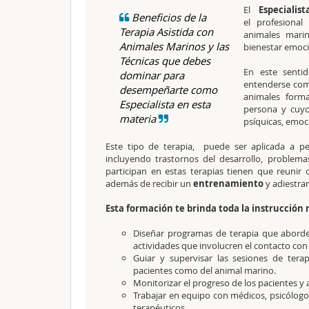
El
Especiali
Beneficios de la
el profesional
Terapia Asistida con
animales mari
Animales Marinos y las
bienestar emocio
Técnicas que debes
En este senti
dominar para
entenderse como
desempeñarte como
animales form
Especialista en esta
persona
y cuyo
materia
psíquicas, emoci
Este tipo de terapia, puede ser aplicada a pe
incluyendo trastornos del desarrollo, problema
participan en estas terapias tienen que reunir ci
además de recibir un
entrenamiento
y adiestram
Esta formación te brinda toda la instrucción 
Diseñar programas de terapia que aborden
actividades que involucren el contacto con
Guiar y supervisar las sesiones de tera
pacientes como del animal marino.
Monitorizar el progreso de los pacientes y 
Trabajar en equipo con médicos, psicólogos
terapéuticos.