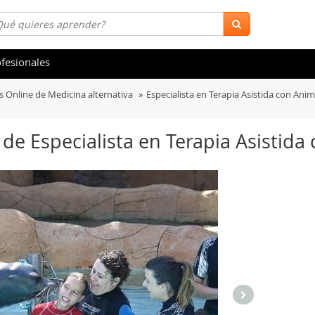
fesionales
s Online de Medicina alternativa
Especialista en Terapia Asistida con Ani
 y Salud
Hostelería y Turismo
tica
Marketing y Comunicación
) de Especialista en Terapia Asistid
s
Acceso Laboral
stración de Empresas
Finanzas
s y Ocio
Belleza y Moda
ión
Comercial y Ventas
emáticas
Medio Ambiente