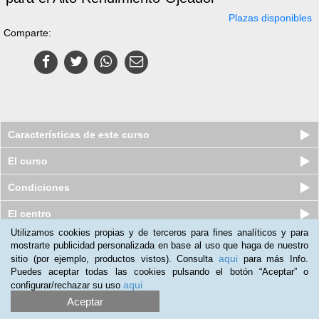
Plazas disponibles
Comparte:
Características de este curso
El curso
Condiciones
El centro
Utilizamos cookies propias y de terceros para fines analíticos y para
Quiénes somos
|
Preguntas frecuentes
|
Atención al Cliente
mostrarte publicidad personalizada en base al uso que haga de nuestro
aqui
sitio (por ejemplo, productos vistos). Consulta
para más Info.
Promociona tu negocio
|
Programa de Afiliación
Puedes aceptar todas las cookies pulsando el botón “Aceptar” o
aqui
configurar/rechazar su uso
2012-2026 Aprendum
LLámanos:
Aceptar