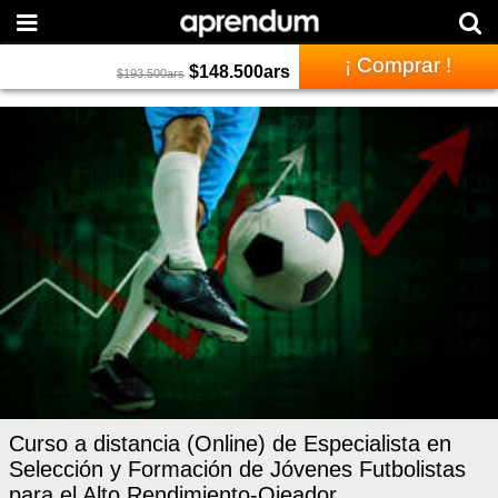
¡ Comprar !
$
148.500
ars
$
193.500
ars
Curso a distancia (Online) de Especialista en
Selección y Formación de Jóvenes Futbolistas
para el Alto Rendimiento-Ojeador