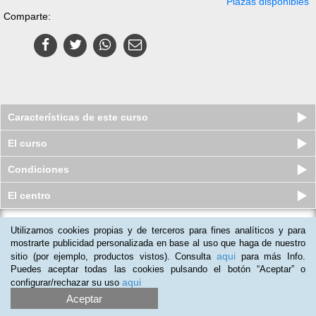
Plazas disponibles
Comparte:
Características de este curso
El curso
Condiciones
El centro
Utilizamos cookies propias y de terceros para fines analíticos y para
Curso a distancia (Online) de
Introducción al hacking ético y ...
mostrarte publicidad personalizada en base al uso que haga de nuestro
aqui
sitio (por ejemplo, productos vistos). Consulta
para más Info.
Plazas disponibles
$
148.500
ars
$
193.500
ars
Puedes aceptar todas las cookies pulsando el botón “Aceptar” o
aqui
configurar/rechazar su uso
Aceptar
(
4
)