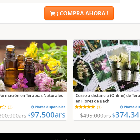
¡ COMPRA AHORA !
 Formación en Terapias Naturales
Curso a distancia (Online) de Ter
en Flores de Bach
(
3
)
Plazas disponibles
(
1
)
Plazas di
97.500
ars
374.34
$
$
$
300.000
ars
495.000
ars