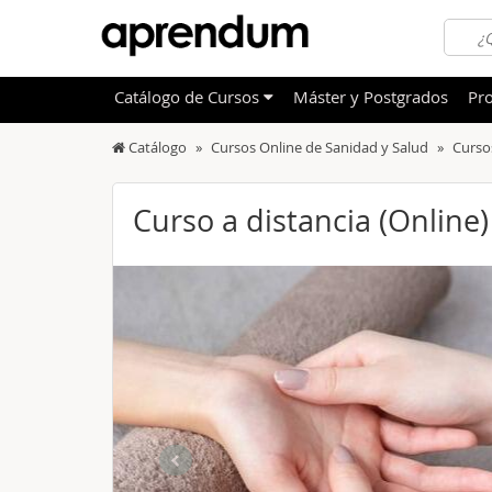
Catálogo
de
Cursos
Máster y Postgrados
Pro
Catálogo
Cursos Online de Sanidad y Salud
Curso
TODOS
Sanidad
OFERTAS DESTACADAS
Informá
Curso a distancia (Online
CURSOS MÁS VALORADOS
Idioma
NOVEDADES DE NUESTRO CATÁLOGO
Admini
Deporte
Educac
Otras T