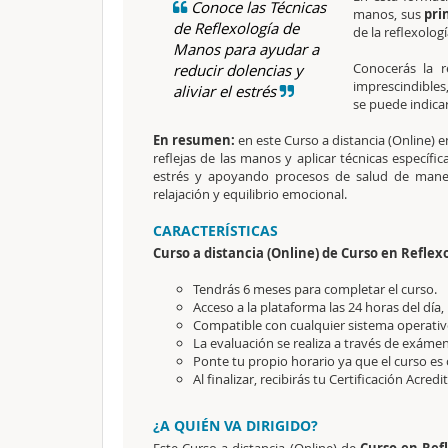
Conoce las Técnicas
manos, sus
pri
de Reflexología de
de la reflexolog
Manos para ayudar a
Conocerás la r
reducir dolencias y
imprescindibles
aliviar el estrés
se puede indicar
En resumen:
en este Curso a distancia (Online) e
reflejas de las manos y aplicar técnicas específi
estrés y apoyando procesos de salud de mane
relajación y equilibrio emocional.
CARACTERÍSTICAS
Curso a distancia (Online) de Curso en Refle
Tendrás 6 meses para completar el curso.
Acceso a la plataforma las 24 horas del día,
Compatible con cualquier sistema operativo
La evaluación se realiza a través de exámen
Ponte tu propio horario ya que el curso es 
Al finalizar, recibirás tu Certificación Acredi
¿A QUIÉN VA DIRIGIDO?