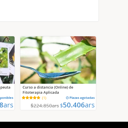
apeuta
Curso a distancia (Online) de
Fitoterapia Aplicada
sponibles
(
1
)
Plazas agotadas
8
ars
50.406
ars
$
$
224.850
ars