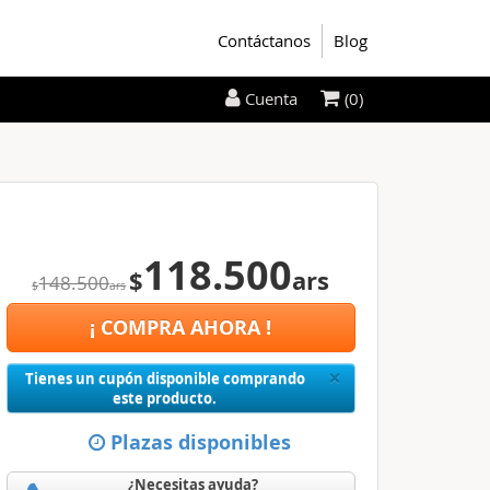
Contáctanos
Blog
(0)
Cuenta
118.500
$
ars
148.500
$
ars
¡ COMPRA AHORA !
Close
×
Tienes un cupón disponible comprando
este producto.
Plazas disponibles
¿Necesitas ayuda?