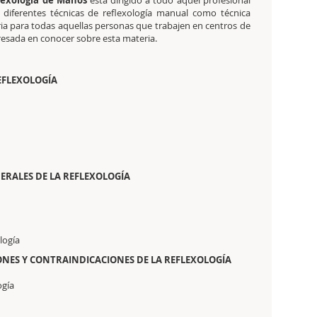
lexología de Manos
está dirigido a todo aquel profesional
s diferentes técnicas de reflexología manual como técnica
a para todas aquellas personas que trabajen en centros de
resada en conocer sobre esta materia.
EFLEXOLOGÍA
ERALES DE LA REFLEXOLOGÍA
logía
IONES Y CONTRAINDICACIONES DE LA REFLEXOLOGÍA
ogía