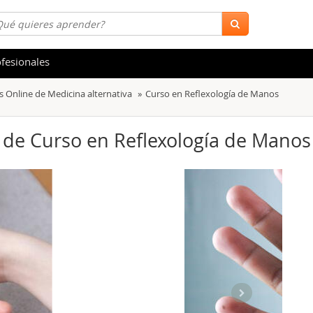
fesionales
s Online de Medicina alternativa
Curso en Reflexología de Manos
 y Salud
Hostelería y Turismo
tica
Marketing y Comunicación
) de Curso en Reflexología de Manos
s
Acceso Laboral
stración de Empresas
Finanzas
s y Ocio
Belleza y Moda
ión
Comercial y Ventas
emáticas
Medio Ambiente