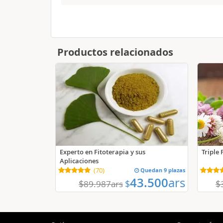
Productos relacionados
Experto en Fitoterapia y sus
Triple
Aplicaciones
(
70
)
Quedan 9 plazas
43.500
ars
$
$
$
89.987
ars