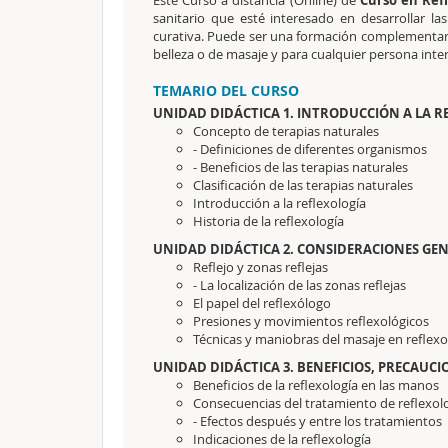
Este Curso a distancia (Online) de
Curso en Ref
sanitario que esté interesado en desarrollar la
curativa. Puede ser una formación complementari
belleza o de masaje y para cualquier persona inte
TEMARIO DEL CURSO
UNIDAD DIDÁCTICA 1. INTRODUCCIÓN A LA R
Concepto de terapias naturales
- Definiciones de diferentes organismos
- Beneficios de las terapias naturales
Clasificación de las terapias naturales
Introducción a la reflexología
Historia de la reflexología
UNIDAD DIDÁCTICA 2. CONSIDERACIONES GEN
Reflejo y zonas reflejas
- La localización de las zonas reflejas
El papel del reflexólogo
Presiones y movimientos reflexológicos
Técnicas y maniobras del masaje en reflexo
UNIDAD DIDÁCTICA 3. BENEFICIOS, PRECAUC
Beneficios de la reflexología en las manos
Consecuencias del tratamiento de reflexol
- Efectos después y entre los tratamientos
Indicaciones de la reflexología