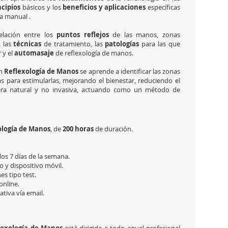
ncipios
básicos y los
beneficios y aplicaciones
específicas
ía manual .
elación entre los
puntos reflejos
de las manos, zonas
,
las
técnicas
de tratamiento, las
patologías
para las que
 y el
automasaje
de reflexología de manos.
n
Reflexología de Manos
se aprende a identificar las zonas
cas para estimularlas, mejorando el bienestar, reduciendo el
ra natural y no invasiva, actuando como un método de
xología de Manos
, de
200 horas
de duración.
 los 7 días de la semana.
 y dispositivo móvil.
es tipo test.
online.
tativa
vía email.