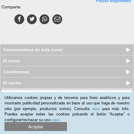
Plazas disponibles
Comparte:
Características de este curso
El curso
Condiciones
El centro
Utilizamos cookies propias y de terceros para fines analíticos y para
Curso a distancia (Online) de
Operador Rayos X de Diagnóstico ...
mostrarte publicidad personalizada en base al uso que haga de nuestro
aqui
sitio (por ejemplo, productos vistos). Consulta
para más Info.
Plazas disponibles
$
73.500
ars
$
103.500
ars
Puedes aceptar todas las cookies pulsando el botón “Aceptar” o
aqui
configurar/rechazar su uso
Aceptar