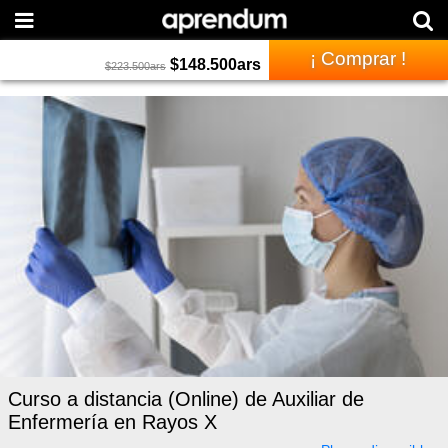
¡ Comprar !
$
148.500
ars
$
223.500
ars
Curso a distancia (Online) de Auxiliar de
Enfermería en Rayos X