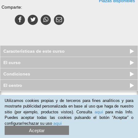
Plazas disponibles
Comparte:
Características de este curso
El curso
Condiciones
El centro
Utilizamos cookies propias y de terceros para fines analíticos y para
Habilidades Sociales y de
Comunicación para el Personal
mostrarte publicidad personalizada en base al uso que haga de nuestro
Sanitario
aqui
sitio (por ejemplo, productos vistos). Consulta
para más Info.
Plazas disponibles
Puedes aceptar todas las cookies pulsando el botón “Aceptar” o
$
127.826
ars
$
178.500
ars
aqui
configurar/rechazar su uso
Aceptar