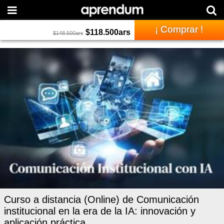
¡ Comprar !
$
118.500
ars
$
148.500
ars
Curso a distancia (Online) de Comunicación
institucional en la era de la IA: innovación y
aplicación práctica