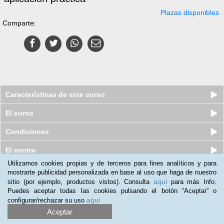
Plazas disponibles
Comparte:
Características de este curso
El curso
Condiciones
El centro
Utilizamos cookies propias y de terceros para fines analíticos y para
Quiénes somos
|
Preguntas frecuentes
|
Atención al Cliente
mostrarte publicidad personalizada en base al uso que haga de nuestro
aqui
sitio (por ejemplo, productos vistos). Consulta
para más Info.
Promociona tu negocio
|
Programa de Afiliación
Puedes aceptar todas las cookies pulsando el botón “Aceptar” o
aqui
configurar/rechazar su uso
2012-2026 Aprendum
LLámanos:
Aceptar