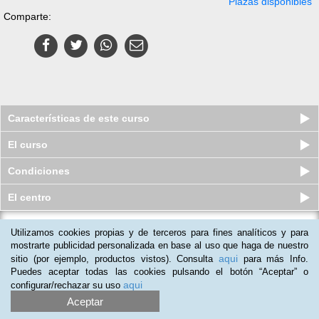
Plazas disponibles
Comparte:
Características de este curso
El curso
Condiciones
El centro
Utilizamos cookies propias y de terceros para fines analíticos y para
Curso a distancia (Online) de
Composiciones Florales: Técnicas...
mostrarte publicidad personalizada en base al uso que haga de nuestro
aqui
sitio (por ejemplo, productos vistos). Consulta
para más Info.
Plazas disponibles
$
50.406
ars
$
1.485.000
ars
Puedes aceptar todas las cookies pulsando el botón “Aceptar” o
aqui
configurar/rechazar su uso
Aceptar