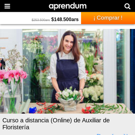
¡ Comprar !
$
148.500
ars
$
253.500
ars
Curso a distancia (Online) de Auxiliar de
Floristería