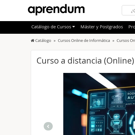
Catálogo
de
Cursos
Máster y Postgrados
Pro
Catálogo
Cursos Online de Informática
Cursos On
TODOS
Sanidad
OFERTAS DESTACADAS
Informá
Curso a distancia (Online
CURSOS MÁS VALORADOS
Idioma
NOVEDADES DE NUESTRO CATÁLOGO
Admini
Deporte
Educac
Otras T