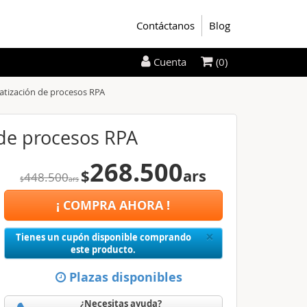
Contáctanos
Blog
(0)
Cuenta
atización de procesos RPA
 de procesos RPA
268.500
$
ars
448.500
$
ars
¡ COMPRA AHORA !
Close
×
Tienes un cupón disponible comprando
este producto.
Plazas disponibles
¿Necesitas ayuda?