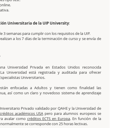
online.
tativa.
ción Universitaria de la UIP University
:
de 3 semanas para cumplir con los requisitos de la UIP.
realizan a los 7 días de la terminación de curso y se envía de
?
na Universidad Privada en Estados Unidos reconocida
a Universidad está registrada y auditada para ofrecer
pecialistas Universitarios.
stán enfocadas a Adultos y tienen como finalidad las
inua, así como un claro y novedoso sistema de aprendizaje
iversitario Privado validado por QAHE y la Universidad de
créditos académicos USA
pero para alumnos europeos se
ara avalar como
créditos ECTS en Europa
. En función de la
S normalmente se corresponde con 25 horas lectivas.