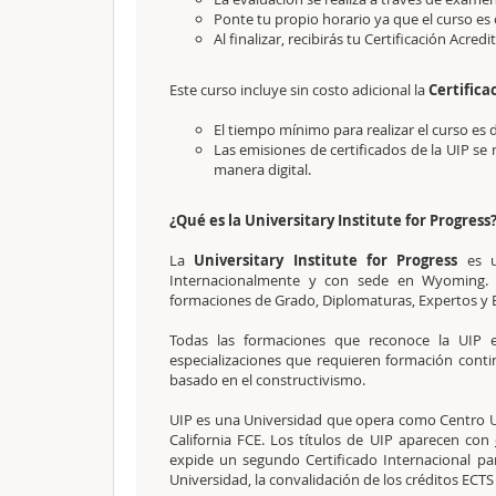
Ponte tu propio horario ya que el curso es 
Al finalizar, recibirás tu Certificación Acredi
Este curso incluye sin costo adicional la
Certifica
El tiempo mínimo para realizar el curso es 
Las emisiones de certificados de la UIP se 
manera digital.
¿Qué es la Universitary Institute for Progress
La
Universitary Institute for Progress
es u
Internacionalmente y con sede en Wyoming. L
formaciones de Grado, Diplomaturas, Expertos y Es
Todas las formaciones que reconoce la UIP e
especializaciones que requieren formación cont
basado en el constructivismo.
UIP es una Universidad que opera como Centro Un
California FCE. Los títulos de UIP aparecen con
expide un segundo Certificado Internacional p
Universidad, la convalidación de los créditos ECT