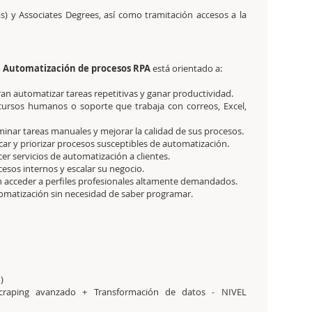
s) y Associates Degrees, así como tramitación accesos a la
n Automatización de procesos RPA
está orientado a:
ran automatizar tareas repetitivas y ganar productividad.
ecursos humanos o soporte que trabaja con correos, Excel,
iminar tareas manuales y mejorar la calidad de sus procesos.
car y priorizar procesos susceptibles de automatización.
er servicios de automatización a clientes.
sos internos y escalar su negocio.
n acceder a perfiles profesionales altamente demandados.
omatización sin necesidad de saber programar.
)
craping avanzado + Transformación de datos - NIVEL