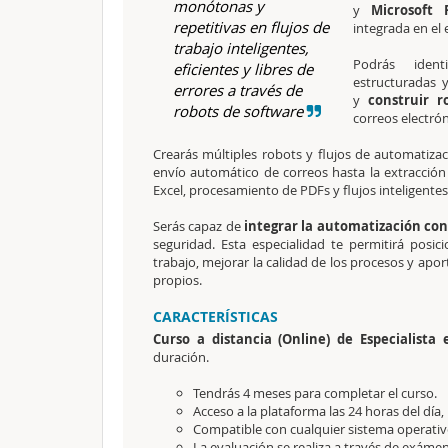
monótonas y
y
Microsoft
repetitivas en flujos de
integrada en el
trabajo inteligentes,
Podrás identi
eficientes y libres de
estructuradas 
errores a través de
y
construir r
robots de software
correos electrón
Crearás múltiples robots y flujos de automatizac
envío automático de correos hasta la extracció
Excel, procesamiento de PDFs y flujos inteligentes
Serás capaz de
integrar la automatización con
seguridad. Esta especialidad te permitirá pos
trabajo, mejorar la calidad de los procesos y ap
propios.
CARACTERÍSTICAS
Curso a distancia (Online) de Especialista
duración.
Tendrás 4 meses para completar el curso.
Acceso a la plataforma las 24 horas del día,
Compatible con cualquier sistema operativo
La evaluación se realiza a través de exámen