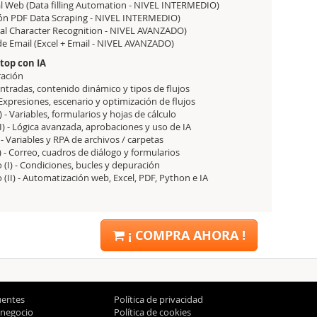
al Web (Data filling Automation - NIVEL INTERMEDIO)
ón PDF Data Scraping - NIVEL INTERMEDIO)
al Character Recognition - NIVEL AVANZADO)
de Email (Excel + Email - NIVEL AVANZADO)
top con IA
ración
Entradas, contenido dinámico y tipos de flujos
Expresiones, escenario y optimización de flujos
 Variables, formularios y hojas de cálculo
) - Lógica avanzada, aprobaciones y uso de IA
 Variables y RPA de archivos / carpetas
 - Correo, cuadros de diálogo y formularios
I) - Condiciones, bucles y depuración
II) - Automatización web, Excel, PDF, Python e IA
¡ COMPRA AHORA !
uentes
Política de privacidad
 negocio
Política de cookies