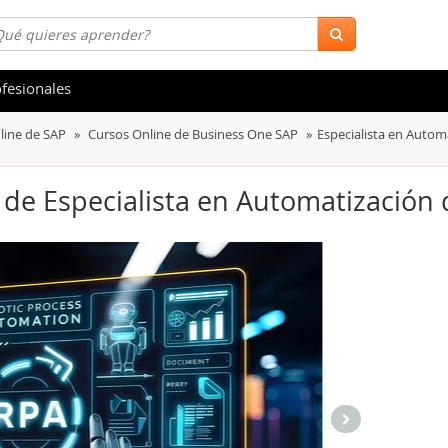
fesionales
line de SAP
Cursos Online de Business One SAP
Especialista en Autom
 y Salud
Hostelería y Turismo
tica
Marketing y Comunicación
) de Especialista en Automatización
s
Acceso Laboral
stración de Empresas
Finanzas
s y Ocio
Belleza y Moda
ión
Comercial y Ventas
emáticas
Medio Ambiente