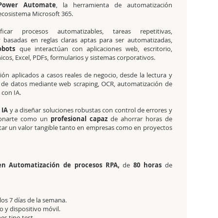
 Power Automate
, la herramienta de automatización
 ecosistema Microsoft 365.
ficar procesos automatizables, tareas repetitivas,
y basadas en reglas claras aptas para ser automatizadas,
obots
que interactúan con aplicaciones web, escritorio,
icos, Excel, PDFs, formularios y sistemas corporativos.
ión aplicados a casos reales de negocio, desde la lectura y
n de datos mediante web scraping, OCR, automatización de
 con IA.
 IA
y a diseñar soluciones robustas con control de errores y
icionarte como un
profesional capaz
de ahorrar horas de
ortar un valor tangible tanto en empresas como en proyectos
 en Automatización de procesos RPA,
de
80 horas
de
 los 7 días de la semana.
 y dispositivo móvil.
es tipo test.