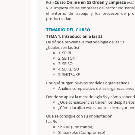
Este
Curso Online en 5S Orden y Limpieza
está
y la limpieza de las empresas del sector industria
el entorno de trabajo y los procesos de pr
productividad.
TEMARIO DEL CURSO
TEMA 1. Introducción a las 5S
De dónde proviene la metodología de las 5s
¿Cuáles son las 5s?
1. SEIRI
2. SEITON
3. SEISO
4. SEIKETSU
5. SHITSUKE
Por qué surgen nuevos modelos organizativos
Análisis comparativo de las organizaciones
Dónde se aplica la metodología 5s y cómo saber d
¿Qué consecuencias tienen los despilfarros
¿Cómo localizo estos puntos de mayor nec
Qué se consigue con su implantación
Las 9s
Shikari (Constancia)
Shitsukoku (Compromiso)