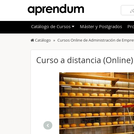
Catálogo
de
Cursos
Máster y Postgrados
Pro
Catálogo
Cursos Online de Administración de Empre
TODOS
Sanidad
OFERTAS DESTACADAS
Informá
Curso a distancia (Online
CURSOS MÁS VALORADOS
Idioma
NOVEDADES DE NUESTRO CATÁLOGO
Admini
Deporte
Educac
Otras T