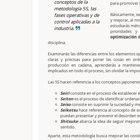
conceptos de la
para promover 
metodología 5S, las
Básicamente, se
fases operativas y de
y mejorar, al m
control aplicadas a la
estudiarás méto
industria.
prioridades 
optimización 
disciplina.
Examinarás las diferencias entre los elementos 
claras y precisas para poner las cosas en or
producción en cadena, aprenderás a mantene
implicados en todo el proceso, sin olvidar la impor
Las 5S hacen referencia a los conceptos japonene
Seiri
consiste en el proceso de establecer 
Seiton
es el proceso de identificar ordenar
Seiso
consiste en suprimir la suciedad y mej
Seiketsu
hace referencia al concepto de es
puedan presentar y prevenir el desorden e
Shitsuke
abarca la idea de seguir mejoran
sentido.
Aparte, esta metodología busca mejorar las cond