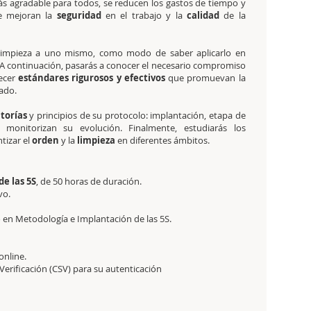
ás agradable para todos, se reducen los gastos de tiempo y
se mejoran la
seguridad
en el trabajo y la
calidad
de la
 limpieza a uno mismo, como modo de saber aplicarlo en
 A continuación, pasarás a conocer el necesario compromiso
ecer
estándares rigurosos y efectivos
que promuevan la
ado.
torías
y principios de su protocolo: implantación, etapa de
monitorizan su evolución. Finalmente, estudiarás los
tizar el
orden
y la
limpieza
en diferentes ámbitos.
e las 5S
, de 50 horas de duración.
vo.
o en Metodología e Implantación de las 5S.
online.
erificación (CSV) para su autenticación