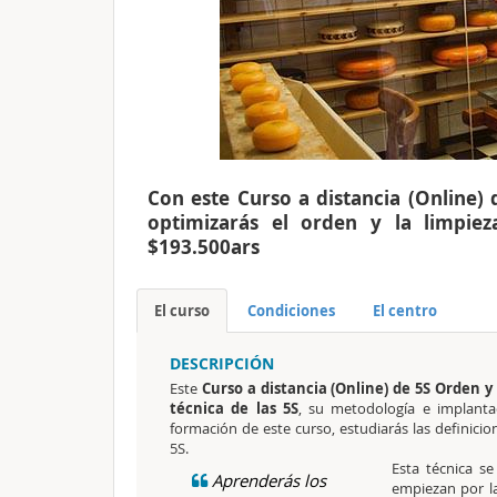
Con este Curso a distancia (Online)
optimizarás el orden y la limpiez
$193.500ars
El curso
Condiciones
El centro
DESCRIPCIÓN
Este
Curso a distancia (Online) de 5S Orden y
técnica de las 5S
, su metodología e implanta
formación de este curso, estudiarás las definici
5S.
Esta técnica s
Aprenderás los
empiezan por la