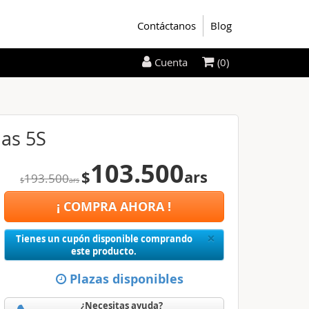
Contáctanos
Blog
(0)
Cuenta
las 5S
103.500
$
ars
193.500
$
ars
¡ COMPRA AHORA !
Close
×
Tienes un cupón disponible comprando
este producto.
Plazas disponibles
¿Necesitas ayuda?