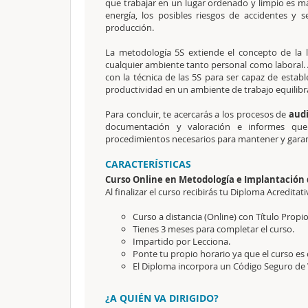
que trabajar en un lugar ordenado y limpio es m
energía, los posibles riesgos de accidentes y 
producción.
La metodología 5S extiende el concepto de la
cualquier ambiente tanto personal como laboral.
con la técnica de las 5S para ser capaz de establ
productividad en un ambiente de trabajo equilibr
Para concluir, te acercarás a los procesos de
audi
documentación y valoración e informes que 
procedimientos necesarios para mantener y garan
CARACTERÍSTICAS
Curso Online en Metodología e Implantación d
Al finalizar el curso recibirás tu Diploma Acreditati
Curso a distancia (Online) con Título Propi
Tienes 3 meses para completar el curso.
Impartido por Lecciona.
Ponte tu propio horario ya que el curso es 
El Diploma incorpora un Código Seguro de V
¿A QUIÉN VA DIRIGIDO?