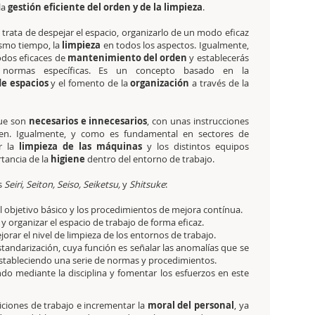
la
gestión eficiente del orden y de la limpieza
.
 trata de despejar el espacio, organizarlo de un modo eficaz
ismo tiempo, la
limpieza
en todos los aspectos. Igualmente,
dos eficaces de
mantenimiento del orden
y establecerás
y normas específicas. Es un concepto basado en la
de espacios
y el fomento de la
organización
a través de la
que son
necesarios e innecesarios
, con unas instrucciones
den. Igualmente, y como es fundamental en sectores de
r la
limpieza de las máquinas
y los distintos equipos
tancia de la
higiene
dentro del entorno de trabajo.
s
Seiri, Seiton, Seiso, Seiketsu,
y
Shitsuke
:
el objetivo básico y los procedimientos de mejora contínua.
 y organizar el espacio de trabajo de forma eficaz.
orar el nivel de limpieza de los entornos de trabajo.
tandarización, cuya función es señalar las anomalías que se
stableciendo una serie de normas y procedimientos.
do mediante la disciplina y fomentar los esfuerzos en este
iciones de trabajo e incrementar la
moral del personal
, ya