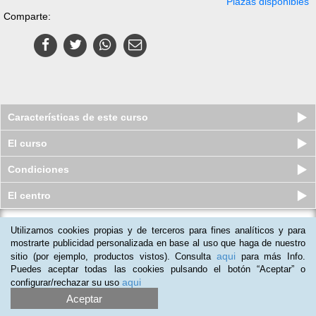
Plazas disponibles
Comparte:
Características de este curso
El curso
Condiciones
El centro
Utilizamos cookies propias y de terceros para fines analíticos y para
Máster online en Diseño Gráfico
mostrarte publicidad personalizada en base al uso que haga de nuestro
Plazas disponibles
$
101.733
ars
aqui
sitio (por ejemplo, productos vistos). Consulta
para más Info.
$
209.987
ars
Puedes aceptar todas las cookies pulsando el botón “Aceptar” o
aqui
configurar/rechazar su uso
Aceptar