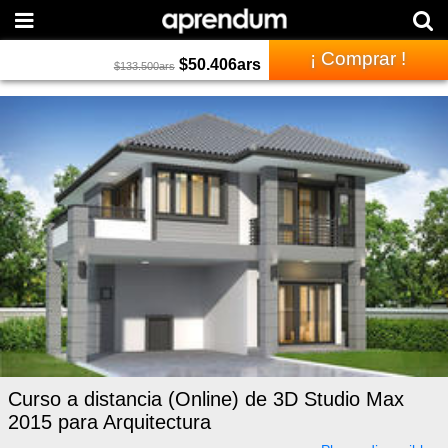
¡ Comprar !
$
50.406
ars
$
133.500
ars
Curso a distancia (Online) de 3D Studio Max
2015 para Arquitectura