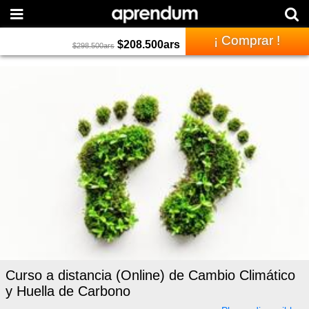
¡ Comprar !
$
208.500
ars
$
298.500
ars
Curso a distancia (Online) de Cambio Climático
y Huella de Carbono