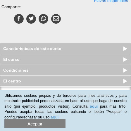
Plazas disponibles
Comparte:
Características de este curso
El curso
Condiciones
El centro
Utilizamos cookies propias y de terceros para fines analíticos y para
Curso a distancia (Online) de Puesta
en Marcha de un Sistema d...
mostrarte publicidad personalizada en base al uso que haga de nuestro
aqui
sitio (por ejemplo, productos vistos). Consulta
para más Info.
Plazas disponibles
$
103.500
ars
$
148.500
ars
Puedes aceptar todas las cookies pulsando el botón “Aceptar” o
aqui
configurar/rechazar su uso
Aceptar