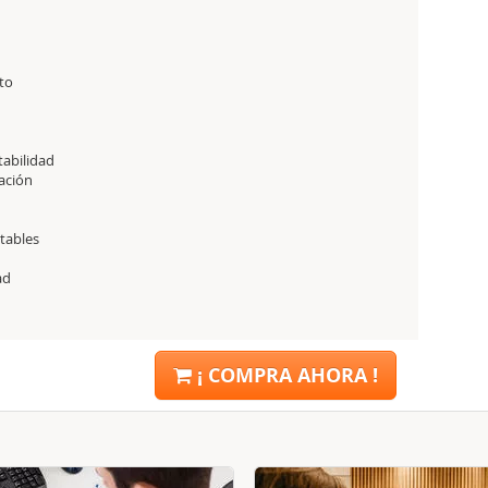
to
abilidad
ación
tables
ad
¡ COMPRA AHORA !