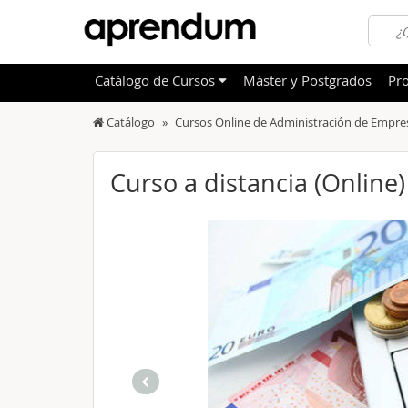
Catálogo
de
Cursos
Máster y Postgrados
Pro
Catálogo
Cursos Online de Administración de Empre
TODOS
Sanidad
OFERTAS DESTACADAS
Informá
Curso a distancia (Online)
CURSOS MÁS VALORADOS
Idioma
NOVEDADES DE NUESTRO CATÁLOGO
Admini
Deporte
Educac
Otras T