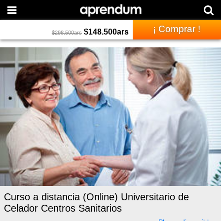
¡ Comprar !
$
148.500
ars
$
298.500
ars
Curso a distancia (Online) Universitario de
Celador Centros Sanitarios