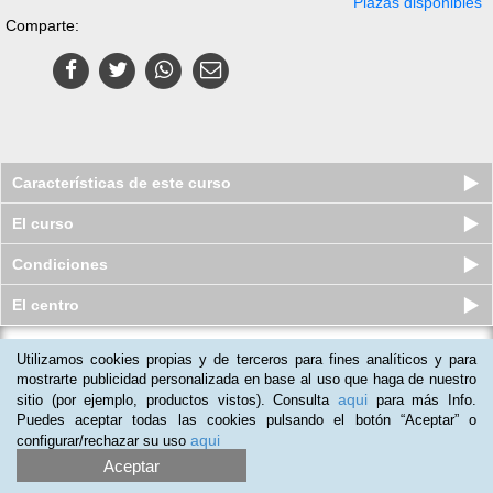
Plazas disponibles
Comparte:
Características de este curso
El curso
Condiciones
El centro
Utilizamos cookies propias y de terceros para fines analíticos y para
Curso a distancia (Online)
Resolución de Conflictos en los
mostrarte publicidad personalizada en base al uso que haga de nuestro
Ser...
aqui
sitio (por ejemplo, productos vistos). Consulta
para más Info.
Plazas disponibles
Puedes aceptar todas las cookies pulsando el botón “Aceptar” o
$
32.348
ars
$
58.500
ars
aqui
configurar/rechazar su uso
Aceptar