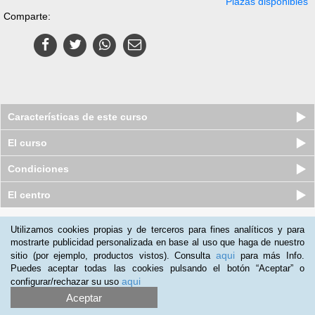
Plazas disponibles
Comparte:
Características de este curso
El curso
Condiciones
El centro
Quiénes somos
|
Preguntas frecuentes
|
Atención al Cliente
Utilizamos cookies propias y de terceros para fines analíticos y para
mostrarte publicidad personalizada en base al uso que haga de nuestro
Promociona tu negocio
|
Programa de Afiliación
aqui
sitio (por ejemplo, productos vistos). Consulta
para más Info.
2012-2026 Aprendum
Puedes aceptar todas las cookies pulsando el botón “Aceptar” o
LLámanos:
aqui
configurar/rechazar su uso
Aceptar
+54 11 598 39 581