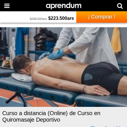
¡ Comprar !
$
223.500
ars
$
298.500
ars
Curso a distancia (Online) de Curso en
Quiromasaje Deportivo